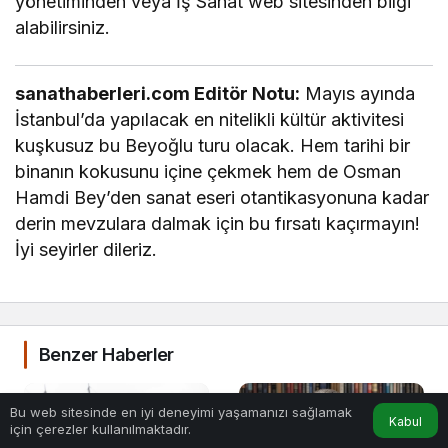
yönetiminden veya İş Sanat web sitesinden bilgi
alabilirsiniz.
sanathaberleri.com Editör Notu:
Mayıs ayında
İstanbul’da yapılacak en nitelikli kültür aktivitesi
kuşkusuz bu Beyoğlu turu olacak. Hem tarihi bir
binanın kokusunu içine çekmek hem de Osman
Hamdi Bey’den sanat eseri otantikasyonuna kadar
derin mevzulara dalmak için bu fırsatı kaçırmayın!
İyi seyirler dileriz.
Benzer Haberler
Bu web sitesinde en iyi deneyimi yaşamanızı sağlamak
Kabul
için çerezler kullanılmaktadır.