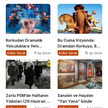
Korkudan Dramatik
Bu Cuma Vizyonda:
Yolculuklara Yeni
Dramdan Korkuya, 8
Filmler
Yeni Film
Kültür Sanat
11 ay önce
Kültür Sanat
10 ay önce
Sinemaseverlerle
Buluşuyor!
Zorlu PSM’de Haftanın
Sanatın ve Hayatın
Yıldızları (29 Haziran –
“Yan Yana” İzinde
5 Temmuz)