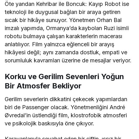
Öte yandan
Kehribar ile Boncuk: Kayıp Robot
ise
teknoloji ile duygusal bağları bir araya getiren
sıcak bir hikâye sunuyor. Yönetmen
Orhan Bal
imzalı yapımda, Ormanya’da kaybolan Ruzi isimli
robotu bulmaya çalışan karakterlerin macerası
anlatılıyor. Film yalnızca eğlenceli bir arayış
hikâyesi değil; aynı zamanda dostluk, empati ve
sorumluluk kavramları üzerine de mesajlar veriyor.
Korku ve Gerilim Sevenleri Yoğun
Bir Atmosfer Bekliyor
Gerilim severlerin dikkatini çekecek yapımlardan
biri de
Passenger
olacak. Yönetmenliğini
André
Øvredal
’in üstlendiği film, klostrofobik atmosferi
ve psikolojik baskısıyla öne çıkıyor.
Karavanlarıyla seyahat eden bir çiftin, ıssız bir