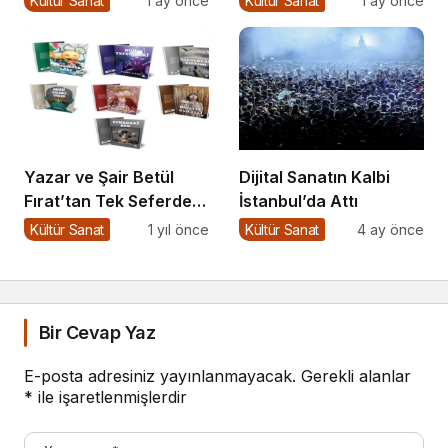
Kültür Sanat
1 ay önce
Kültür Sanat
1 ay önce
Yazar ve Şair Betül
Dijital Sanatın Kalbi
Fırat’tan Tek Seferde 7
İstanbul’da Attı
Kitap Müjdesi
Kültür Sanat
1 yıl önce
Kültür Sanat
4 ay önce
Bir Cevap Yaz
E-posta adresiniz yayınlanmayacak.
Gerekli alanlar
*
ile işaretlenmişlerdir