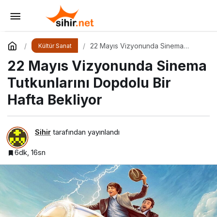
Beyoğlu’nun Kalbinde Bir Sanat Vahası
Yorum Yap
Paylaş
22 Mayıs Vizyonunda Sinema
Kültür Sanat
Tutkunlarını Dopdolu Bir Hafta
22 Mayıs Vizyonunda Sinema
Bekliyor
Tutkunlarını Dopdolu Bir
Hafta Bekliyor
Sihir
tarafından yayınlandı
6dk, 16sn