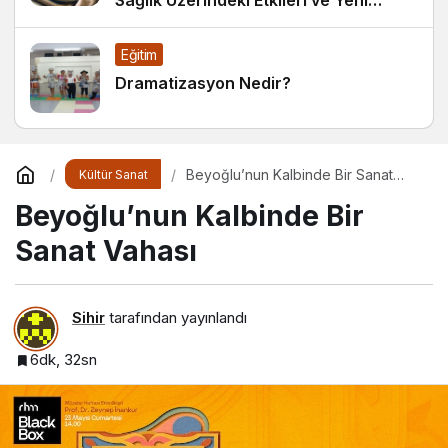
Sağlık Üzerindeki Etkileri ve Yeni
Alışkanlıklar
Eğitim
Dramatizasyon Nedir?
Beyoğlu’nun Kalbinde Bir Sanat
Kültür Sanat
Vahası
Beyoğlu’nun Kalbinde Bir
Sanat Vahası
Sihir
tarafından yayınlandı
6dk, 32sn