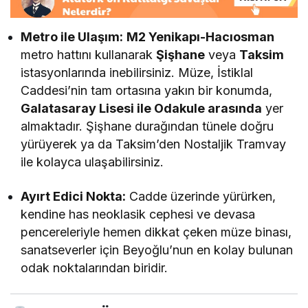
Metro ile Ulaşım:
M2 Yenikapı-Hacıosman
metro hattını kullanarak
Şişhane
veya
Taksim
istasyonlarında inebilirsiniz. Müze, İstiklal
Caddesi’nin tam ortasına yakın bir konumda,
Galatasaray Lisesi ile Odakule arasında
yer
almaktadır. Şişhane durağından tünele doğru
yürüyerek ya da Taksim’den Nostaljik Tramvay
ile kolayca ulaşabilirsiniz.
Ayırt Edici Nokta:
Cadde üzerinde yürürken,
kendine has neoklasik cephesi ve devasa
pencereleriyle hemen dikkat çeken müze binası,
sanatseverler için Beyoğlu’nun en kolay bulunan
odak noktalarından biridir.