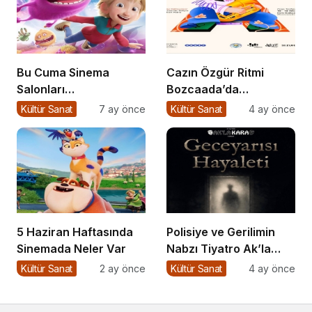
Bu Cuma Sinema
Cazın Özgür Ritmi
Salonları
Bozcaada’da
Hareketleniyor: 26
Yankılanıyor
Kültür Sanat
7 ay önce
Kültür Sanat
4 ay önce
Aralık Vizyondaki
Filmler Açıklandı
5 Haziran Haftasında
Polisiye ve Gerilimin
Sinemada Neler Var
Nabzı Tiyatro Ak’la
Kara’da Atıyor
Kültür Sanat
2 ay önce
Kültür Sanat
4 ay önce