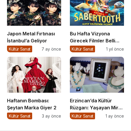
Japon Metal Fırtınası
Bu Hafta Vizyona
İstanbul’a Geliyor
Girecek Filmler Belli
Oldu: Sinema Keyfi
Kültür Sanat
7 ay önce
Kültür Sanat
1 yıl önce
Paribu Cineverse’te
Başlıyor!
Haftanın Bombası:
Erzincan’da Kültür
Şeytan Marka Giyer 2
Rüzgarı: Yaşayan Miras
Şöleni Şehre İz Bıraktı
Kültür Sanat
3 ay önce
Kültür Sanat
1 ay önce