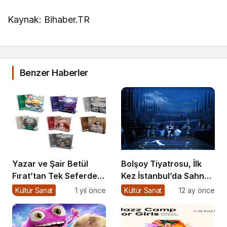
Kaynak: Bihaber.TR
Benzer Haberler
Yazar ve Şair Betül
Bolşoy Tiyatrosu, İlk
Fırat’tan Tek Seferde 7
Kez İstanbul’da Sahne
Kitap Müjdesi
Alıyor
Kültür Sanat
1 yıl önce
Kültür Sanat
12 ay önce