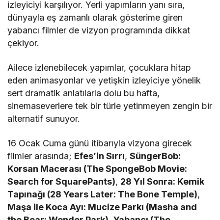
izleyiciyi karşılıyor. Yerli yapımların yanı sıra,
dünyayla eş zamanlı olarak gösterime giren
yabancı filmler de vizyon programında dikkat
çekiyor.
Ailece izlenebilecek yapımlar, çocuklara hitap
eden animasyonlar ve yetişkin izleyiciye yönelik
sert dramatik anlatılarla dolu bu hafta,
sinemaseverlere tek bir türle yetinmeyen zengin bir
alternatif sunuyor.
16 Ocak Cuma günü itibarıyla vizyona girecek
filmler arasında;
Efes’in Sırrı
,
SüngerBob:
Korsan Macerası (The SpongeBob Movie:
Search for SquarePants)
,
28 Yıl Sonra: Kemik
Tapınağı (28 Years Later: The Bone Temple)
,
Maşa ile Koca Ayı: Mucize Parkı (Masha and
the Bear: Wonder Park)
,
Yabancı (The