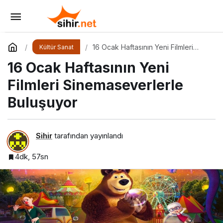
Bu Cuma Vizyonda Hangi Filmler Var
Yorum Yap
Paylaş
16 Ocak Haftasının Yeni Filmleri
Kültür Sanat
Sinemaseverlerle Buluşuyor
16 Ocak Haftasının Yeni
Filmleri Sinemaseverlerle
Buluşuyor
Sihir
tarafından yayınlandı
4dk, 57sn