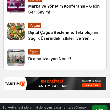
Marka ve Yönetim Konferansı – 6 İçin
Geri Sayım!
Yaşam
Dijital Çağda Beslenme: Teknolojinin
Sağlık Üzerindeki Etkileri ve Yeni
Alışkanlıklar
Eğitim
Dramatizasyon Nedir?
© Telif Hakkı 13.02.2004, Tüm Hakları Saklıdır.
haber
,
en iyiler
Bu web sitesinde en iyi deneyimi yaşamanızı sağlamak
listesi
,
bihaber
,
sağlıklı
Kabul