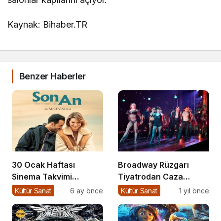
Kaynak: Bihaber.TR
Benzer Haberler
30 Ocak Haftası
Broadway Rüzgarı
Sinema Takvimi
Tiyatrodan Caza
Açıklandı
Dopdolu Bir Program
Kültür Sanat
6 ay önce
Kültür Sanat
1 yıl önce